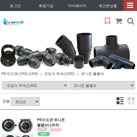
로그인
회원가입
마이페이지
최근본상품
PE수도관(구KS,신KS)
조임식 부속(신KS)
유니온 볼밸브
정렬
PE수도관 유니온
볼밸브(신KS)