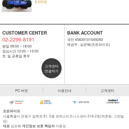
8,000원
CUSTOMER CENTER
BANK ACCOUNT
02-2296-8191
국민 45830101549283
예금주 : 심은혜(조은파이프)
평일 09:00 ~ 18:00
점심시간 12:00 ~ 13:00
토. 일 공휴일 휴무
고객센터
연결하기
PC 버전
이용안내
고객센터
조은파이프
서울특별시 은평구 갈현로 81, 5층 로하스비즈니스센타 518-2호(역촌동, 그린빌
딩)
대표
심은혜
개인정보 보호 책임자
이윤성