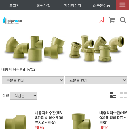
로그인
회원가입
마이페이지
최근본상품
내충격 하수관(HI-VG2)
정렬
내충격하수관(HIV
내충격하수관(HIV
G2)용 이경소켓(레
G2)용 정티 DT(본
듀샤)(본드형)
드형)
(품절)
(품절)