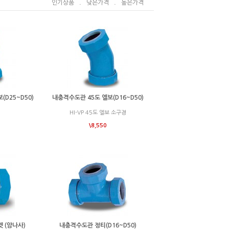
인기상품
.
낮은가격
.
높은가격
(D25~D50)
내충격수도관 45도 엘보(D16~D50)
HI-VP 45도 엘보 소구경
\8,550
 (암나사)
내충격수도관 정티(D16~D50)