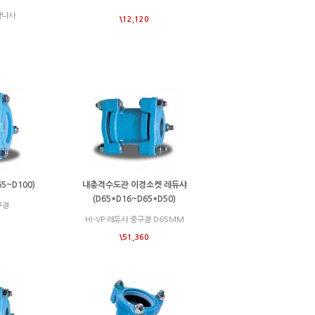
암나사
\12,120
5~D100)
내충격수도관 이경소켓 레듀샤
(D65*D16~D65*D50)
구경
HI-VP 레듀샤 중구경 D65MM
\51,360