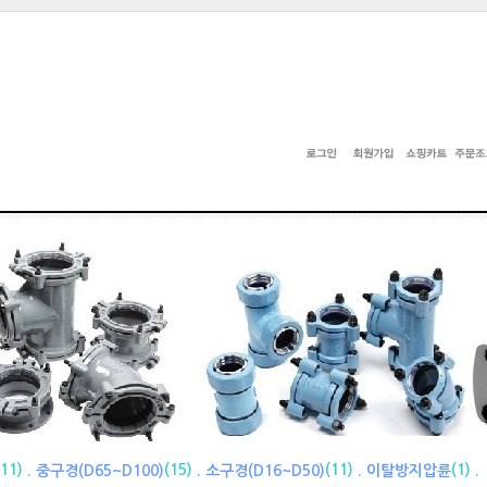
(11) .
(15) .
(11) .
(1) .
중구경(D65~D100)
소구경(D16~D50)
이탈방지압륜