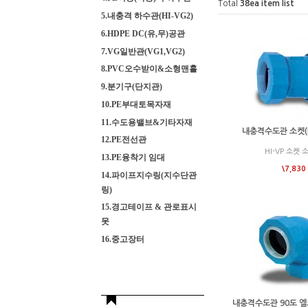
Total
38
ea item list
5.내충격 하수관(HI-VG2)
6.HDPE DC(유,무)공관
7.VG일반관(VG1,VG2)
8.PVC오수받이&소형맨홀
9.분기구(단지관)
10.PE부대토목자재
11.수도용밸브&기타자재
내충격수도관 소켓(D
12.PE전선관
HI-VP 소켓 
13.PE융착기 임대
\7,830
14.파이프지수링(지수단관
링)
15.경고테이프 & 관로표시
못
16.중고장터
내충격수도관 90도 엘보