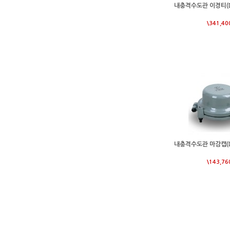
내충격수도관 이경티(D1
\341,40
내충격수도관 마감캡(D1
\143,76