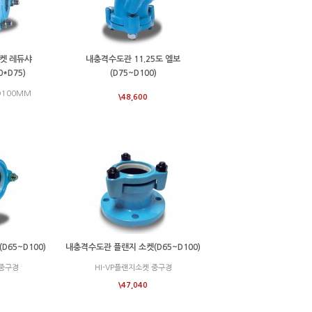
켓 레듀샤
내충격수도관 11.25도 엘보
0*D75)
(D75~D100)
 D100MM
\48,600
D65~D100)
내충격수도관 플랜지 소켓(D65~D100)
 중구경
HI-VP플랜지소켓 중구경
\47,040