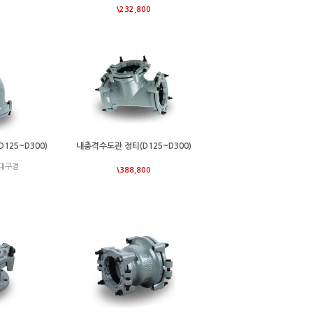
\232,800
125~D300)
내충격수도관 정티(D125~D300)
 대구경
\388,800