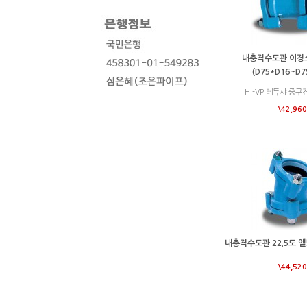
내충격수도관 이경
(D75*D16~D7
HI-VP 레듀샤 중구
\42,960
내충격수도관 22.5도 엘보
\44,520