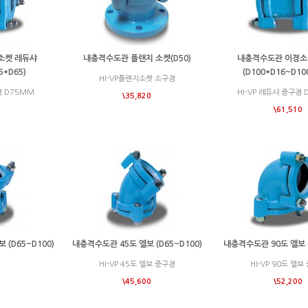
소켓 레듀샤
내충격수도관 플랜지 소켓(D50)
내충격수도관 이경소
5*D65)
(D100*D16~D10
HI-VP플랜지소켓 소구경
경 D75MM
HI-VP 레듀샤 중구경
\35,820
\61,510
 (D65~D100)
내충격수도관 45도 엘보 (D65~D100)
내충격수도관 90도 엘보 (
HI-VP 45도 엘보 중구경
HI-VP 90도 엘보
\45,600
\52,200