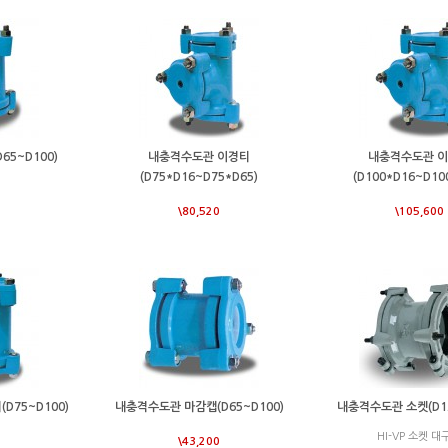
5~D100)
내충격수도관 이경티
내충격수도관 
(D75*D16~D75*D65)
(D100*D16~D10
\80,520
\105,600
D75~D100)
내충격수도관 마감캡(D65~D100)
내충격수도관 소켓(D12
HI-VP 소켓 대
\43,200