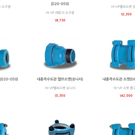
(D20~D50)
보 소구경
HI-VP밸브소켓 
HI-VP 레듀샤 소구경
\5,350
\8,730
D20~D50)
내충격수도관 밸브소켓(숫나사)
내충격수도관 소켓(D6
HI-VP밸브소켓 숫나사
HI-VP 소켓 중
\5,350
\42,000