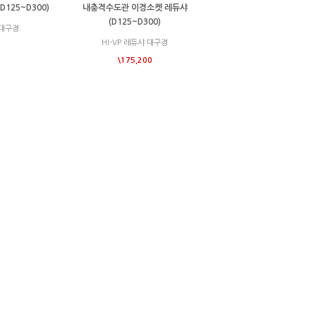
125~D300)
내충격수도관 이경소켓 레듀샤
(D125~D300)
 대구경
HI-VP 레듀샤 대구경
\175,200