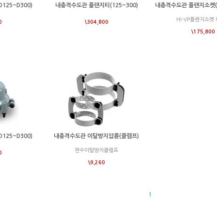
25~D300)
내충격수도관 플랜지티(125~300)
내충격수도관 플랜지소켓(D
HI-VP플랜지소켓
0
\304,800
\175,800
25~D300)
내충격수도관 이탈방지압륜(클램프)
편수이탈방지클램프
0
\9,260
1