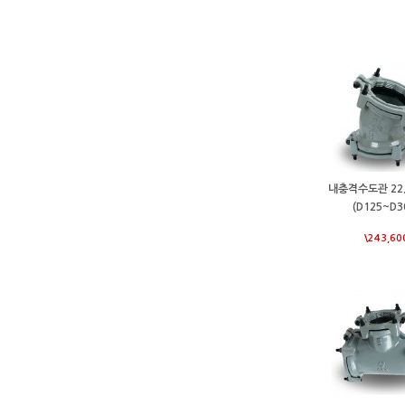
내충격수도관 22
(D125~D3
\243,60