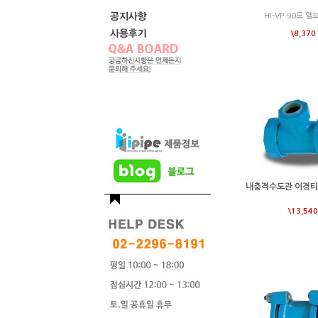
HI-VP 90도 엘
\8,370
내충격수도관 이경티(
\13,540