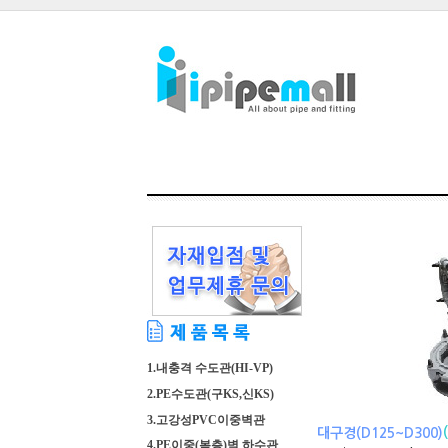
1.내충격 수도관(HI-VP)
2.PE수도관(구KS,신KS)
3.고강성PVC이중벽관
대구경(D125~D300)
4.PE이중(복층)벽 하수관