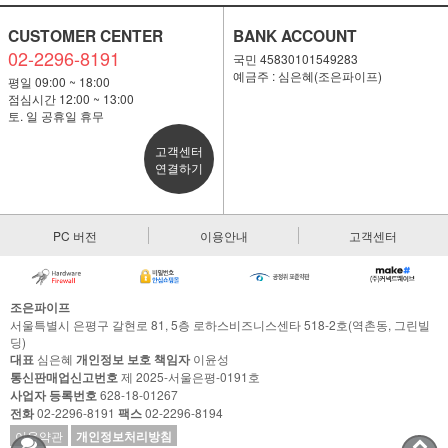
CUSTOMER CENTER
BANK ACCOUNT
02-2296-8191
국민 45830101549283
예금주 : 심은혜(조은파이프)
평일 09:00 ~ 18:00
점심시간 12:00 ~ 13:00
토. 일 공휴일 휴무
고객센터
연결하기
PC 버전
이용안내
고객센터
조은파이프
서울특별시 은평구 갈현로 81, 5층 로하스비즈니스센타 518-2호(역촌동, 그린빌
딩)
대표
심은혜
개인정보 보호 책임자
이윤성
통신판매업신고번호
제 2025-서울은평-0191호
사업자 등록번호
628-18-01267
전화
02-2296-8191
팩스
02-2296-8194
이용약관
개인정보처리방침