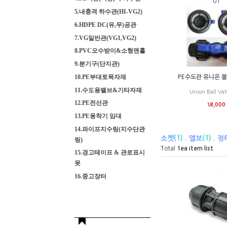
01
5.내충격 하수관(HI-VG2)
6.HDPE DC(유,무)공관
7.VG일반관(VG1,VG2)
8.PVC오수받이&소형맨홀
9.분기구(단지관)
10.PE부대토목자재
PE수도관 유니온 볼
11.수도용밸브&기타자재
Union Ball Va
12.PE전선관
\8,000
13.PE융착기 임대
14.파이프지수링(지수단관
(1) .
(1) .
소켓
엘보
정
링)
Total
1
ea item list
15.경고테이프 & 관로표시
못
16.중고장터