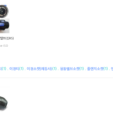
밸브(신KS)
lve ISO
(1) .
(1) .
(1) .
(1) .
(1) .
티
이경티
이경소켓(레듀샤)
청동밸브소켓
플랜지소켓