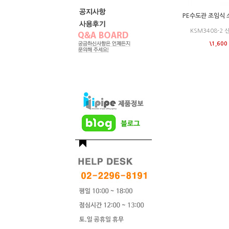
PE수도관 조임식 소
KSM3408-2 
\1,600