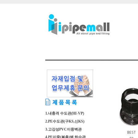
1.내충격 수도관(HI-VP)
2.PE수도관(구KS,신KS)
3.고강성PVC이중벽관
BEST
4.PE이중(복층)벽 하수관