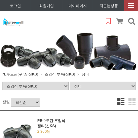
로그인
회원가입
마이페이지
최근본상품
PE수도관(구KS,신KS)
조임식 부속(신KS)
정티
정렬
PE수도관 조임식
정티(신KS)
2,300원