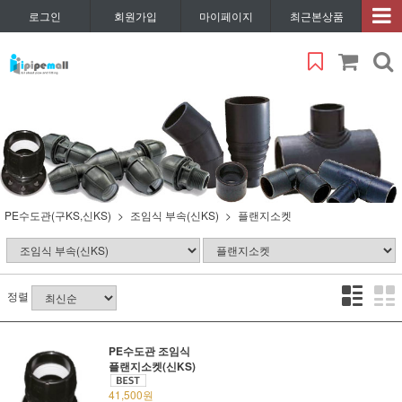
로그인
회원가입
마이페이지
최근본상품
PE수도관(구KS,신KS)
조임식 부속(신KS)
플랜지소켓
정렬
PE수도관 조임식
플랜지소켓(신KS)
41,500원