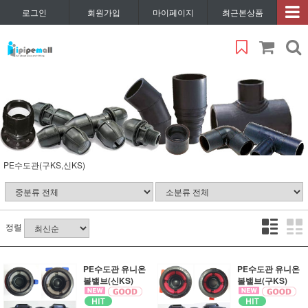
로그인
회원가입
마이페이지
최근본상품
PE수도관(구KS,신KS)
정렬
PE수도관 유니온
PE수도관 유니온
볼밸브(신KS)
볼밸브(구KS)