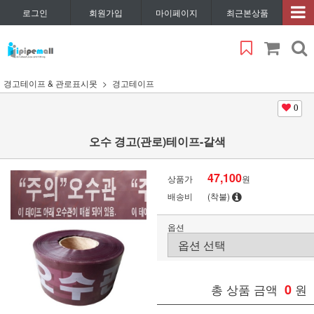
로그인
회원가입
마이페이지
최근본상품
경고테이프 & 관로표시못
경고테이프
0
오수 경고(관로)테이프-갈색
47,100
상품가
원
배송비
(착불)
옵션
총 상품 금액
0
원