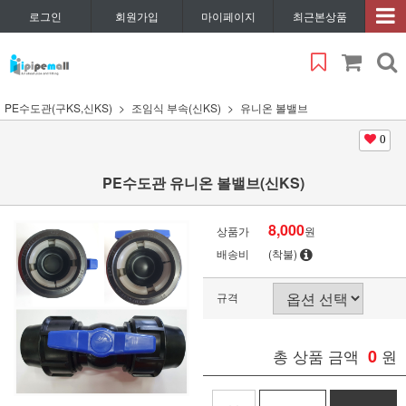
로그인
회원가입
마이페이지
최근본상품
PE수도관(구KS,신KS)
조임식 부속(신KS)
유니온 볼밸브
0
PE수도관 유니온 볼밸브(신KS)
8,000
상품가
원
배송비
(착불)
규격
총 상품 금액
0
원